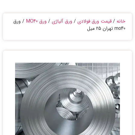
خانه
/
قیمت ورق فولادی
/
ورق آلیاژی
/
ورق MO40
/ ورق
mo40 تهران 25 میل