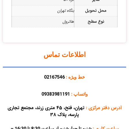
محل تحویل
بنگاه تهران
نوع سطح
هاترول
اطلاعات تماس
خط ویژه :
02167546
واتساپ :
09383981191
آدرس دفتر مرکزی
:
تهران، فتح، 45 متری زرند، مجتمع تجاری
پارسه، پلاک 38
ساعت کاری :
شنبه تا چهارشنبه از ساعت 8:30 تا 16:30 –