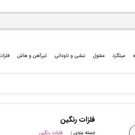
ه
میلگرد
مفتول
نبشی و ناودانی
تیرآهن و هاش
فلزات
فلزات رنگین
دسته بندی :
فلزات رنگین