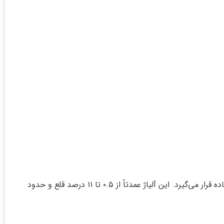
: نوعی آلیاژ از ترکیب مس، قلع و مقادیر کمی فسفر است که به دلیل ویژگی‌های خاص خود در صنایع مختلف مورد استفاده قرار می‌گیرد. این آلیاژ عمدتاً از ۰.۵ تا ۱۱ درصد قلع و حدود