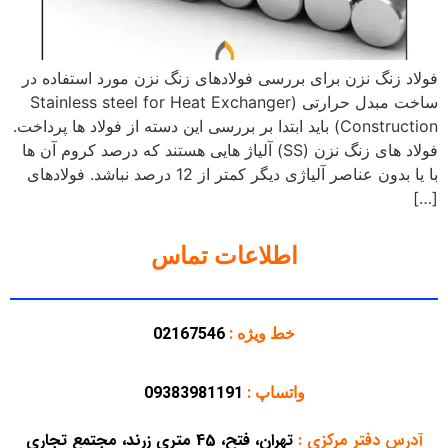
فولاد زنگ نزن برای بررسی فولادهای زنگ نزن مورد استفاده در
ساخت مبدل حرارتی (Stainless steel for Heat Exchanger
Construction) باید ابتدا بر بررسی این دسته از فولاد ها پرداخت.
فولاد های زنگ نزن (SS) آلیاژ هایی هستند که درصد کروم آن ها
با یا بدون عناصر آلیاژی دیگر کمتر از 12 درصد نباشد. فولادهای
[…]
اطلاعات تماس
خط ویژه :
02167546
واتساپ :
09383981191
آدرس دفتر مرکزی
:
تهران، فتح، 45 متری زرند، مجتمع تجاری