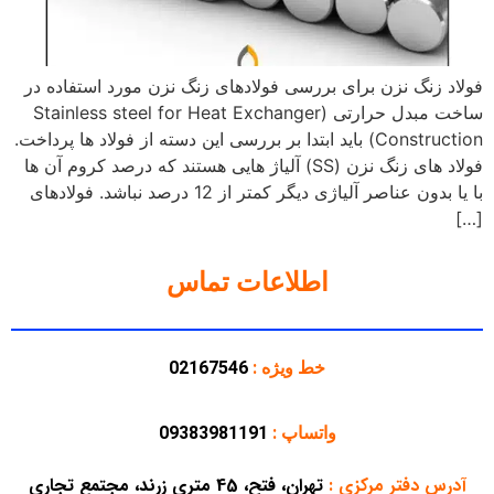
فولاد زنگ نزن برای بررسی فولادهای زنگ نزن مورد استفاده در
ساخت مبدل حرارتی (Stainless steel for Heat Exchanger
Construction) باید ابتدا بر بررسی این دسته از فولاد ها پرداخت.
فولاد های زنگ نزن (SS) آلیاژ هایی هستند که درصد کروم آن ها
با یا بدون عناصر آلیاژی دیگر کمتر از 12 درصد نباشد. فولادهای
[…]
اطلاعات تماس
خط ویژه :
02167546
واتساپ :
09383981191
آدرس دفتر مرکزی
:
تهران، فتح، 45 متری زرند، مجتمع تجاری