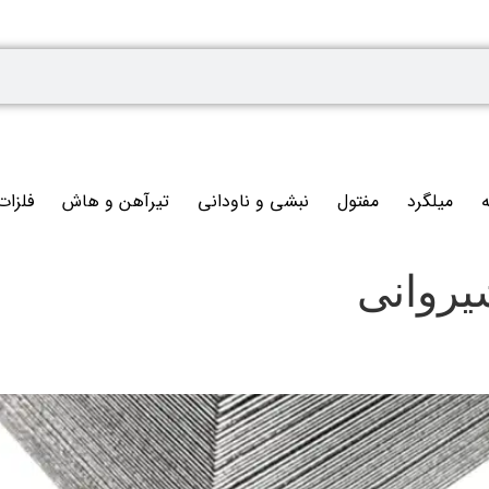
ه
میلگرد
مفتول
نبشی و ناودانی
تیرآهن و هاش
فلزات
یروانی