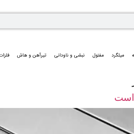
ه
میلگرد
مفتول
نبشی و ناودانی
تیرآهن و هاش
فلزات
 است