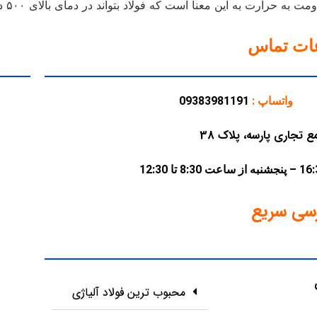
عنا است که فولاد بتواند در دمای بالای ۵۰۰ درجه سانتیگراد از خود مقاومت نشان […]
عات تماس
واتساپ :
09383981191
سی سریع
محبوب ترین فولاد آلیاژی