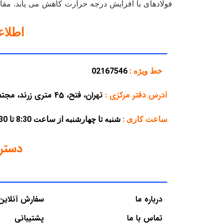
فولادهای با افزایش درجه حرارت کاهش می یابد. مقاومت به حرارت به این م
اطلا
خط ویژه :
02167546
آدرس دفتر مرکزی
:
تهران، فتح، 45 متری زرند، مجتمع تجاری پارسه، پلاک 38
ساعت کاری :
شنبه تا چهارشنبه از ساعت 8:30 تا 16:30 – پنجشنبه از ساعت 8:30 تا 12:30
دستر
درباره ما
سفارش آنلاین
تماس با ما
پشتیبانی