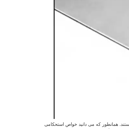
 چه نوع فولادی است؟ فولادهای نسوز در اصل همان فولادهای مقاوم به حرارت (Heat resistant Steel) هستند. همانطور که می دانید خواص استحکامی