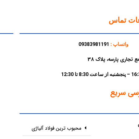
عات تماس
واتساپ :
09383981191
سی سریع
محبوب ترین فولاد آلیاژی