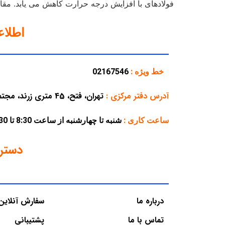
فولادهای با افزایش درجه حرارت کاهش می یابد. مقاومت به حرارت به این م
اطلا
خط ویژه :
02167546
آدرس دفتر مرکزی
:
تهران، فتح، 45 متری زرند، مجتمع تجاری پارسه، پلاک 38
ساعت کاری :
شنبه تا چهارشنبه از ساعت 8:30 تا 16:30 – پنجشنبه از ساعت 8:30 تا 12:30
دستر
درباره ما
سفارش آنلاین
تماس با ما
پشتیبانی