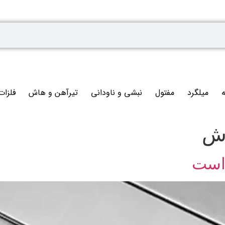
ه
میلگرد
مفتول
نبشی و ناودانی
تیرآهن و هاش
فلزات
وش
 است