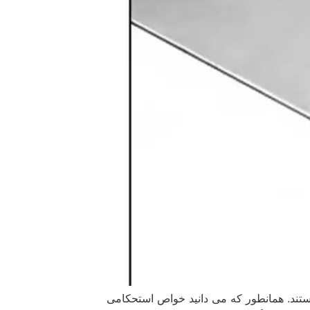
 چه نوع فولادی است؟ فولادهای نسوز در اصل همان فولادهای مقاوم به حرارت (Heat resistant Steel) هستند. همانطور که می دانید خواص استحکامی