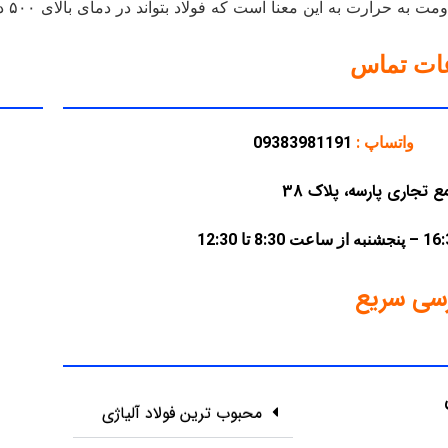
عنا است که فولاد بتواند در دمای بالای ۵۰۰ درجه سانتیگراد از خود مقاومت نشان […]
عات تماس
واتساپ :
09383981191
سی سریع
محبوب ترین فولاد آلیاژی