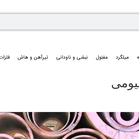
ه
میلگرد
مفتول
نبشی و ناودانی
تیرآهن و هاش
فلزات
نیومی