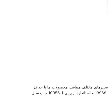
سایزهای مختلف میباشد. محصولات ما با حداقل
تلرانس تولید میشوند و خواص مکانیکی انها بر اساس استانداردهای ملی و بین المللی مختلفی مانند استاندارد ملی شماره 1-13968 و استاندارد اروپایی 1-10056 چاپ سال