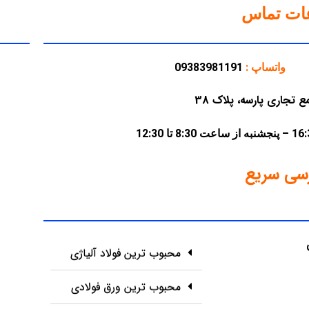
عات تماس
واتساپ :
09383981191
سی سریع
محبوب ترین فولاد آلیاژی
محبوب ترین ورق فولادی