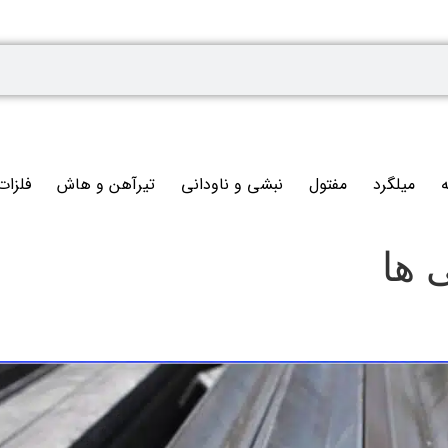
ه
میلگرد
مفتول
نبشی و ناودانی
تیرآهن و هاش
فلزات
 ها