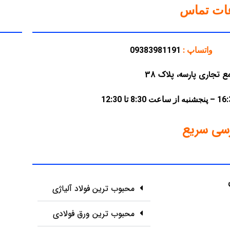
عات تماس
واتساپ :
09383981191
سی سریع
محبوب ترین فولاد آلیاژی
محبوب ترین ورق فولادی