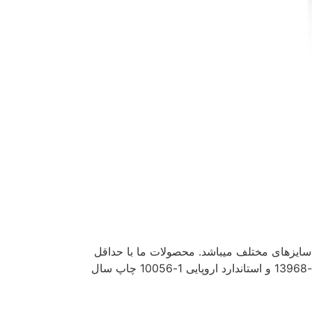
سایزهای مختلف میباشد. محصولات ما با حداقل
تلرانس تولید میشوند و خواص مکانیکی انها بر اساس استانداردهای ملی و بین المللی مختلفی مانند استاندارد ملی شماره 1-13968 و استاندارد اروپایی 1-10056 چاپ سال