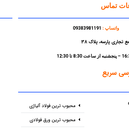
عات تماس
واتساپ :
09383981191
سی سریع
محبوب ترین فولاد آلیاژی
محبوب ترین ورق فولادی