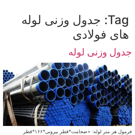
Tag:
جدول وزنی لوله
های فولادی
جدول وزنی لوله
فرمول هر متر لوله: =ضخامت*قطر بیرونی*۱۶۶*قطر