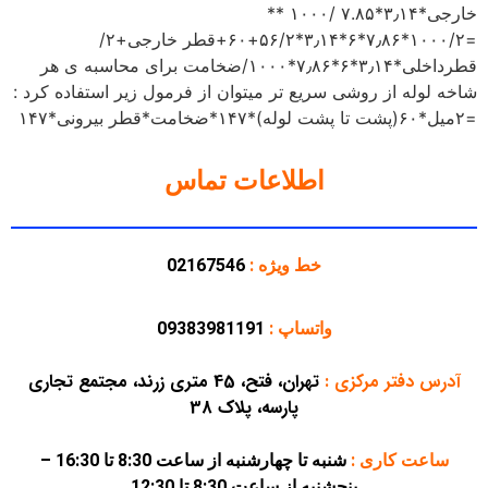
خارجی*۳٫۱۴*۷.۸۵ /۱۰۰۰ **
=۱۰۰۰/۲*۷٫۸۶*۶*۳٫۱۴*۵۶/۲+۶۰+قطر خارجی+۲/
قطرداخلی*۳٫۱۴*۶*۷٫۸۶*۱۰۰۰/ضخامت برای محاسبه ی هر
شاخه لوله از روشی سریع تر میتوان از فرمول زیر استفاده کرد :
=۲میل*۶۰(پشت تا پشت لوله)*۱۴۷*ضخامت*قطر بیرونی*۱۴۷
اطلاعات تماس
خط ویژه :
02167546
واتساپ :
09383981191
آدرس دفتر مرکزی
:
تهران، فتح، 45 متری زرند، مجتمع تجاری
پارسه، پلاک 38
ساعت کاری :
شنبه تا چهارشنبه از ساعت 8:30 تا 16:30 –
پنجشنبه از ساعت 8:30 تا 12:30