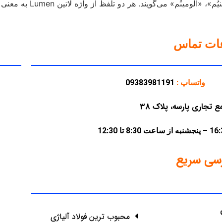
متحده آمریکا و کانادا برخل
عات تماس
واتساپ :
09383981191
سی سریع
محبوب ترین فولاد آلیاژی