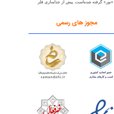
اف سایر کشورها به «آلومینیُم»، «آلومینُم» می‌گویند. هر دو تلفظ از واژه لاتین Lumen به معنی «نور» گرفته شده‌است. پیش از جداسازی فلز
مجوز های رسمی