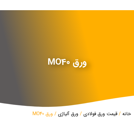
ورق MO40
خانه
/
قیمت ورق فولادی
/
ورق آلیاژی
/ ورق MO40