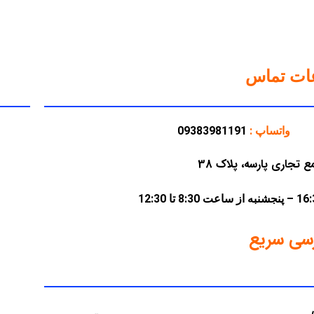
عات تماس
واتساپ :
09383981191
سی سریع