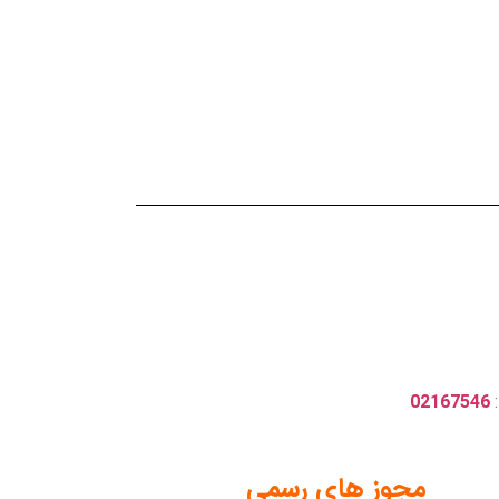
:
02167546
مجوز های رسمی