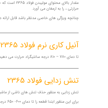
مقدار بالای محتوای مولیبدن فولاد 2365 است که خواصی همچون
حرارتی ، را به ارمغان می آورد.
چنانچه ویژگی های خاصی مدنظر باشد قابل ارائه در انواع فرم های
آنیل کاری نرم فولاد 2365
تا دمای 780 – 810 درجه سانتیگراد حرارت می دهیم . به آهستگی در کوره خنک می کنیم. این پروسه ماکزیمم میزان سختی به میزان 229 برینل را ایجاد می کند.
تنش زدایی فولاد 2365
تنش زدایی به منظور حذف تنش های ناشی از ماشین
برای این منظور ابتدا قطعه را تا دمای 600- 650 درجه سانتیگراد گرم می کنیم و به مدت یک ساعت در این دما نگه داری می کنیم.