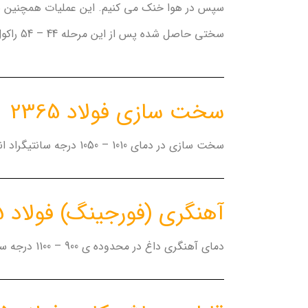
سپس در هوا خنک می کنیم. این عملیات همچنین به 
سختی حاصل شده پس از این مرحله 44 – 54 راکول سی میباشد.
سخت سازی فولاد 2365
سخت سازی در دمای 1010 – 1050 درجه سانتیگراد انجام می گیرد و سپس درروغن و یا حمام گرم و یا در هوا تا دمایی حدود 400 – 450 درجه سانتیگراد خنک می گردد.
آهنگری (فورجینگ) فولاد 2365
دمای آهنگری داغ در محدوده ی 900 – 1100 درجه سانتیگراد است.