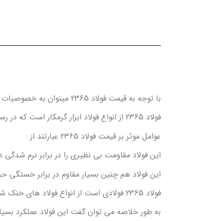
با توجه به قیمت فولاد 2365 میتوان به خصوصیات و کارایی این محصول اشاره کرد.
فولاد 2365 از انواع فولاد ابزار گرمکار است که در رسته ی فولادهای آلیاژی کروم – مویبدن قرار می گیرد.
عوامل موثر بر قیمت فولاد 2365 عبارتند از :
این فولاد مقاومت بی نظیری را در برابر نرم شدگی د
این فولاد هم چنین بسیار مقاوم در برابر خستگی حرارتی (ترک های حرارتی) می باشد. فو
فولاد 2365 فولادی است از انواع فولاد های خنک شونده در هوا یا روغن، با قابلیت سختی پذیری بسیار خوب .
به طور خلاصه می توان گفت این فولاد عملکرد بسیار