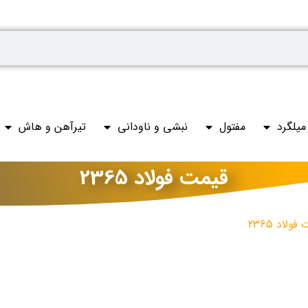
میلگرد
مفتول
نبشی و ناودانی
تیرآهن و هاش
قیمت فولاد 2365
ولاد 2365