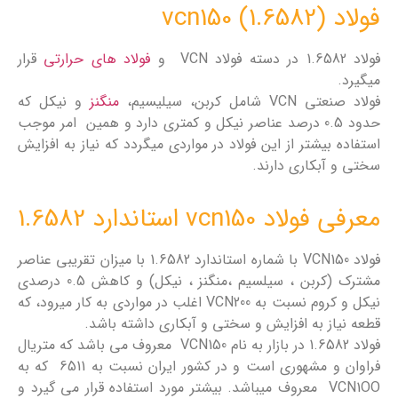
فولاد vcn150 (1.6582)
فولاد 1.6582 در دسته فولاد VCN و
فولاد های حرارتی
قرار
میگیرد.
فولاد صنعتی VCN شامل کربن، سیلیسیم،
منگنز
و نیکل که
حدود 0.5 درصد عناصر نیکل و کمتری دارد و همین امر موجب
استفاده بیشتر از این فولاد در مواردی میگردد که نیاز به افزایش
سختی و آبکاری دارند.
معرفی فولاد vcn150 استاندارد 1.6582
فولاد VCN150 با شماره استاندارد 1.6582 با میزان تقریبی عناصر
مشترک (کربن ، سیلسیم ،منگنز ، نیکل) و کاهش 0.5 درصدی
نیکل و کروم نسبت به VCN200 اغلب در مواردی به کار میرود، که
قطعه نیاز به افزایش و سختی و آبکاری داشته باشد.
فولاد 1.6582 در بازار به نام VCN150 معروف می باشد كه متریال
فراوان و مشهوری است و در كشور ایران نسبت به 6511 که به
VCN1OO معروف میباشد. بیشتر مورد استفاده قرار می گیرد و