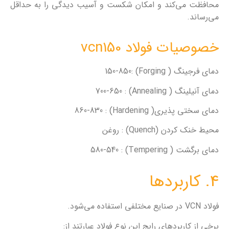
محافظت می‌کند و امکان شکست و آسیب دیدگی را به حداقل
می‌رساند.
خصوصیات فولاد vcn150
دمای فرجینگ ( Forging) :150-850
دمای آنیلینگ ( Annealing) : 700-650
دمای سختی پذیری( Hardening) : 860-830
محیط خنک کردن (Quench) : روغن
دمای برگشت ( Tempering) : 580-540
4. کاربردها
فولاد VCN در صنایع مختلفی استفاده می‌شود.
برخی از کاربردهای رایج این نوع فولاد عبارتند از: