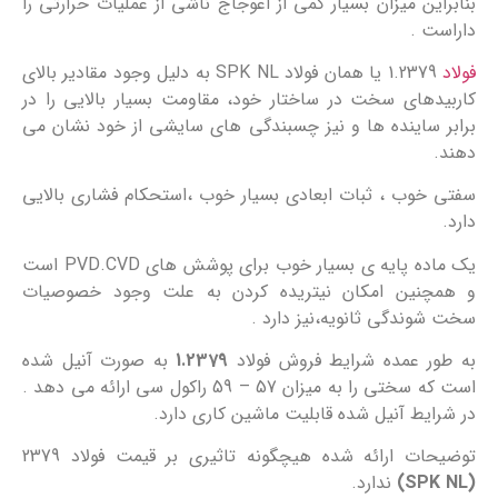
بنابراین میزان بسیار کمی از اعوجاج ناشی از عملیات حرارتی را
داراست .
فولاد
1.2379 یا همان فولاد SPK NL به دلیل وجود مقادیر بالای
کاربیدهای سخت در ساختار خود، مقاومت بسیار بالایی را در
برابر ساینده ها و نیز چسبندگی های سایشی از خود نشان می
دهند.
سفتی خوب ، ثبات ابعادی بسیار خوب ،استحکام فشاری بالایی
دارد.
یک ماده پایه ی بسیار خوب برای پوشش های PVD.CVD است
و همچنین امکان نیتریده کردن به علت وجود خصوصیات
سخت شوندگی ثانویه،نیز دارد .
به طور عمده شرایط فروش فولاد
1.2379
به صورت آنیل شده
است که سختی را به میزان 57 – 59 راکول سی ارائه می دهد .
در شرایط آنیل شده قابلیت ماشین کاری دارد.
توضیحات ارائه شده هیچگونه تاثیری بر قیمت فولاد 2379
(SPK NL)
ندارد.