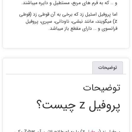
و … که به فرم های مربع، مستطیل و دایره میباشند.
اما پروفیل استیل زد که برخی به آن قوطی زد (قوطی
z) میگویند، مانند نبشی، ناودانی، سپری، پروفیل
فرانسوی و … دارای مقطع باز میباشد.
توضیحات
توضیحات
پروفیل z چیست؟
پروفیل زد (
پروفیل
z) یا به اصطلاح لاتین آن Z-bar یکی