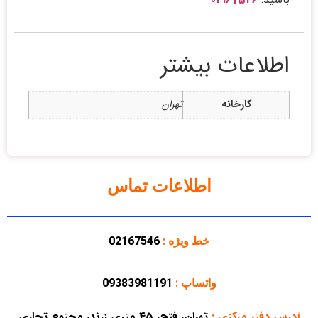
اطلاعات بیشتر
کارخانه
تهران
اطلاعات تماس
خط ویژه :
02167546
واتساپ :
09383981191
آدرس دفتر مرکزی
:
تهران، فتح، 45 متری زرند، مجتمع تجاری