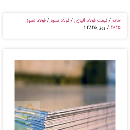
خانه
/
قیمت فولاد آلیاژی
/
فولاد نسوز
/
فولاد نسوز
4845
/ ورق 1.4845