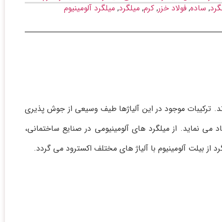
گرد
,
ساده
,
فولاد خزر
,
کرم
,
میلگرد
,
میلگرد آلومینیوم
وند. ترکيبات موجود در اين آلياژها طيف وسيعي از جوش پذيري
د مي نمايد. از ميلگرد هاي آلومينيومي در صنايع ساختماني،
د از بيلت آلومينيوم با آلياژ هاي مختلف اکسترود مي گردد.