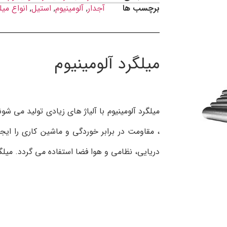
برچسب ها
آجدار
,
آلومینیوم
,
استیل
,
انواع میل
میلگرد آلومینیوم
میلگرد آلومینیوم با آلياژ هاي زيادي توليد مي ش
، مقاومت در برابر خوردگي و ماشين کاري را ايجا
دريايي، نظامی و هوا فضا استفاده مي گردد. ميلگر