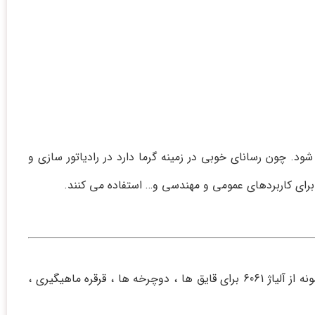
 چون رسانای خوبی در زمینه گرما دارد در رادیاتور سازی و
 برای کاربردهای عمومی و مهندسی و… استفاده می کنند.
از سوی دیگر میلگرد آلومینیوم را در پوشش سقف ها ، قرنیزها ، ساخت قطعات خودرو، مخازن ضد زنگ و… به کار می برند. به طور نمونه از آلیاژ 6061 برای قایق ها ، دوچرخه ها ، قرقره ماهیگیری ،