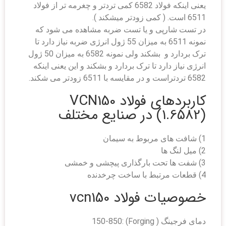
یعنی اینکه فولاد 6582 کمی تردتر و چغرمه تر از فولاد
6511 است. ( کمی زودتر میشکند ).
در تست شارپی و یا تست ضربه مشاهده می شود که
نمونه 6511 به میزان 55 ژول انرژی ضربه نیاز دارد تا
ترک بردارد و بشکند ولی نمونه 6582 به میزان 50 ژول
انرژی نیاز دارد تا ترک بردارد و بشکند و این یعنی اینکه
6582 تردتراست و در مقایسه با 6511 زودتر می شکند.
کاربردهای فولاد VCN150
(1.6582) در صنایع مختلف
1) شافت های مربوط به سیمان
2) میل لنگ ها
3) شفت ها تحت بارگذاری پیچشی و خمشی
4) قطعات مرتبط با ساخت چرخدنده
خصوصیات فولاد vcn150
دمای فرجینگ ( Forging) :150-850