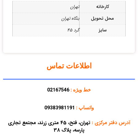
کارخانه
تهران
محل تحویل
بنگاه تهران
سایز
گرد 45
اطلاعات تماس
خط ویژه :
02167546
واتساپ :
09383981191
آدرس دفتر مرکزی
:
تهران، فتح، 45 متری زرند، مجتمع تجاری
پارسه، پلاک 38