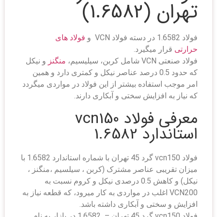
تهران (1.6582)
فولاد 1.6582 در دسته فولاد VCN و
فولاد های
حرارتی
قرار میگیرد.
فولاد صنعتی VCN شامل کربن، سیلیسیم،
منگنز
و نیکل
که حدود 0.5 درصد عناصر نیکل و کمتری دارد و همین
امر موجب استفاده بیشتر از این فولاد در مواردی میگردد
که نیاز به افزایش سختی و آبکاری دارند.
معرفی فولاد vcn150
استاندارد 1.6582
فولاد vcn150 گرد 45 تهران با شماره استاندارد 1.6582 با
میزان تقریبی عناصر مشترک (کربن ، سیلسیم ،منگنز ،
نیکل) و کاهش 0.5 درصدی نیکل و کروم نسبت به
VCN200 اغلب در مواردی به کار میرود، که قطعه نیاز به
افزایش و سختی و آبکاری داشته باشد.
فولاد vcn150 گرد 45 تهران – 1.6582 در بازار به نام