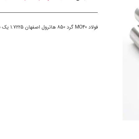
فولاد MO40 گرد 850 هاترول اصفهان 1.7225 یک فولاد آلیاژی قابل عملیات حرارتی با سطح مقطع گرد است.