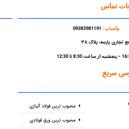
عات تماس
واتساپ :
09383981191
سی سریع
محبوب ترین فولاد آلیاژی
محبوب ترین ورق فولادی