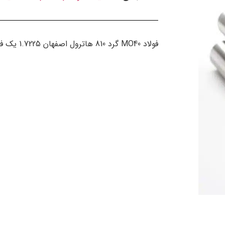
فولاد MO40 گرد 810 هاترول اصفهان 1.7225 یک فولاد آلیاژی قابل عملیات حرارتی با سطح مقطع گرد است.