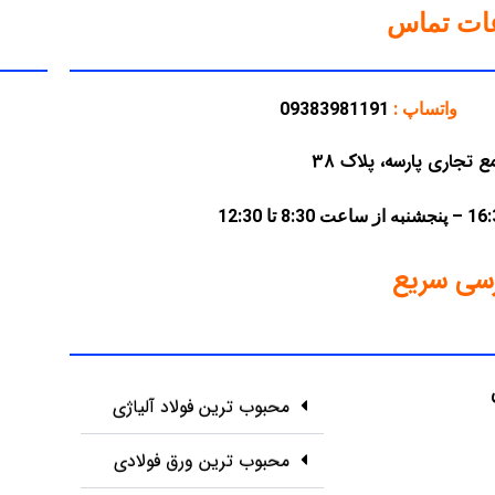
عات تماس
واتساپ :
09383981191
سی سریع
محبوب ترین فولاد آلیاژی
محبوب ترین ورق فولادی