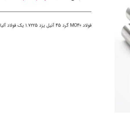
فولاد MO40 گرد 45 آنیل یزد 1.7225 یک فولاد آلیاژی قابل عملیات حرارتی با سطح مقطع گرد است.