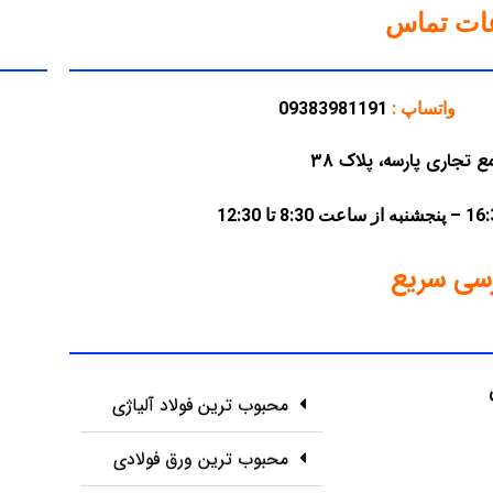
عات تماس
واتساپ :
09383981191
سی سریع
محبوب ترین فولاد آلیاژی
محبوب ترین ورق فولادی