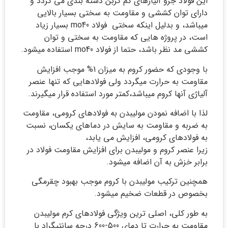
این فولاد جزو آلیاژهای کم کربن دسته بندی می گردد و
دارای توان کششی و مقاومت به سختی بسیار بالایی
میباشد، و بدلیل اینکه سختی فولاد mo40 بسیار زیاد
است، در پروژه هایی که مقاومت به سختی و توان
کششی مد نظر باشد، حتما از فولاد mo40 استفاده میشود.
با وجودی که حضور کروم به میزان 1% موجب افزایش
مقاومت به حرارت میگردد ولی فولادهایی که تنها عنصر
آلیاژی آنها کروم میباشد،کمتر مورد استفاده قرار میگیرند.
لذا با اضافه نمودن مولیبدن به فولادهای کرومی، مقاومت
به ضربه و مقاومت به سایش در دماهای یکسان، نسبت
به فولادهای کرومی، افزایش می یابد،
زیرا عنصر کروم و مولیبدن برای افزایش مقاومت فولاد در
برابر خزش به آن اضافه میشود.
همچنین ترکیب مولیبدن با کروم موجب بهبود چقرمگی
بخصوص در قطعات ضخیم میشود.
به طور کلی، اصلی ترین ویژگی فولادهای کرم مولیبدن
مقاومت به حرارت تا دمای 500-600 درجه سانتیگراد با