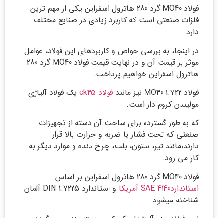
فولاد MO40 گرد 280 هاترول اسفراین یکی از مهم ترین
فلزات صنعتی است که کاربرد زیادی در صنایع مختلف
دارد.
در اینجا، به بررسی خواص و کاربردهای این فولاد، عوامل
موثر بر قیمت آن و در نهایت قیمت فولاد MO40 گرد 280
هاترول اسفراین خواهیم پرداخت.
فولاد 1.722 MO40 نیز مانند
فولاد ck45
یک فولاد آلیاژی
مولیبدن کروم دار است.
که به طور گسترده برای ساخت آن دسته از تجهیزات
صنعتی که تحت فشار یا ضربه و حرارت بالا قرار
دارند،مانند تیر، ستون، بلت، چرخ دنده و موارد دیگر به
کار می رود.
فولاد MO40 گرد 280 هاترول اسفراین بر اساس
استاندارد4140 SAE آمریکا
و استاندارد DIN 1.7225 آلمان
شناخته میشود .