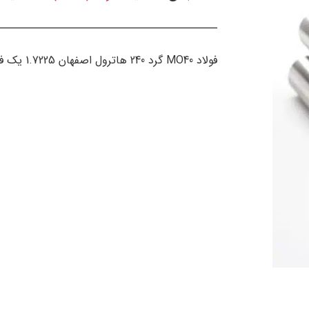
فولاد MO40 گرد 240 هاترول اصفهان 1.7225 یک فولاد آلیاژی قابل عملیات حرارتی با سطح مقطع گرد است.