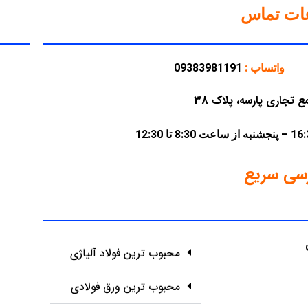
عات تماس
واتساپ :
09383981191
سی سریع
محبوب ترین فولاد آلیاژی
محبوب ترین ورق فولادی