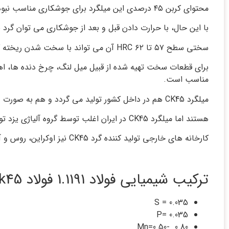
محتوای کربن ۴۵ درصدی این میلگرد برای جوشکاری مناسب نبوده.
با این حال، با حرارت دادن قبل و بعد از جوشکاری می توان گرد CK45 را برای جوشکاری آماده نمود.
سختی سطح ۵۷ تا ۶۲ HRC آن می تواند با سخت شدن ریخته گری به عمق حدود ۱ میلی متر برسد. گرد CK45 برای اکثر بخش های حمل و نقل و موتور با قدرت متوسط مورد استفاده قرار می گیرد.
برای قطعات سخت تهیه شده از قبیل میل لنگ، چرخ دنده ها، اه
مناسب است.
میلگرد CK45 هم در داخل کشور تولید می گردد و هم به صورت وارداتی می باشد. تولید کننده های داخلی این میلگرد کارخانه هایی از جمله کارخانه اسفراین و اصفهان
هستند اما میلگرد CK45 در ایران اغلب توسط گروه آلیاژی یزد تولید میشود.
کارخانه های خارجی تولید کننده گرد CK45 نیز اوکراین، روس و آلمان میباشد.
ترکیب شیمیایی فولاد 1.1191 فولاد ck45
S = 0.‎035
P= 0.‎035
Mn=0.‎50- 0.‎80