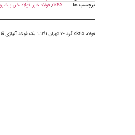
برچسب ها
ck45
,
فولاد خزر
,
فولاد خزر پیشرو
فولاد ck45 گرد 70 تهران 1.1191 یک فولاد آلیاژی قابل عملیات حرارتی با سطح مقطع گرد است.