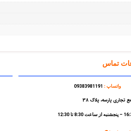
عات تماس
واتساپ :
09383981191