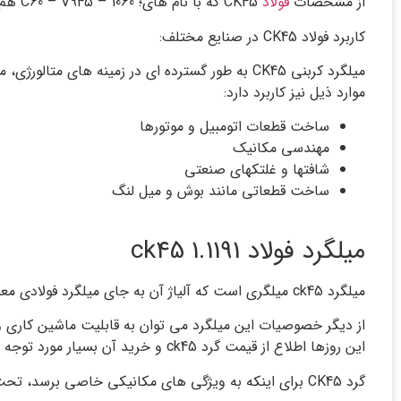
از مشخصات
فولاد
CK45 که با نام های؛ C60 – V945 – 1060 هم در بازار وجود دارد، می توان به مقاومت در برابر اصطکاک, استحکام خوب و مقاومت در برابر ضربه خوب اشاره کرد.
کاربرد فولاد CK45 در صنایع مختلف:
میلگرد کربنی CK45 به طور گسترده ای در زمینه 
موارد ذیل نیز کاربرد دارد:
ساخت قطعات اتومبیل و موتورها
مهندسی مکانیک
شافتها و غلتکهای صنعتی
ساخت قطعاتی مانند بوش و میل لنگ
میلگرد فولاد 1.1191 ck45
میلگرد ck45 میلگری است که آلیاژ آن به جای میلگرد فولادی معمول (ST37) از مقدار درصد کربن بالاتری برخوردار است و همین موضوع موجب افزایش استحکام و سختی آن شده است.
از دیگر خصوصیات این میلگرد می توان به قابلیت ماشین کاری و
این روزها اطلاع از قیمت گرد ck45 و خرید آن بسیار مورد توجه قرار گرفته است.
گرد CK45 برای اینکه به ویژگی های مکانیکی خاصی برسد، تحت عملیات حرارتی قرار می گیرد.