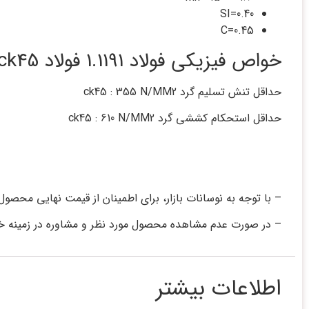
SI=0.‎40
C=0.‎45
خواص فیزیکی فولاد 1.1191 فولاد ck45
حداقل تنش تسلیم گرد ck45 : 355 N/MM2
حداقل استحکام کششی گرد ck45 : 610 N/MM2
– با توجه به نوسانات بازار، برای اطمینان از قیمت نهایی محصول
– در صورت عدم مشاهده محصول مورد نظر و مشاوره در زمینه خ
اطلاعات بیشتر