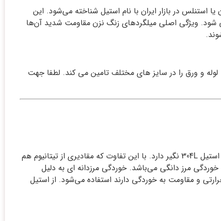
یا استنلس در بازار ایران با نام استیل شناخته می‌شود. این
تر از آن‌ها می‌باشند. استیل 321 در مقاطع ورق و میلگرد تولید می شود. ویژگی اصلی میلگرد‌های زنگ نزن مقاومت شدید آن‌ها
وند.
 انواع استیل 321 به خوبی از نیاز های بازار آگاه است و انواع مقاطع استیل 321 نظیر میلگرد، لوله و ورق را در سایز های مختلف تامین می کند. لطفا جهت
فولاد 1.4541 نگیر که به دلیل نداشتن خاصیت مغناطیسی به نگیر شناخته می‌شود. و از لحاظ ترکیب شیمیایی شباهت زیادی به میلگرد استیل 304L نگیر دارد. با این تفاوت که مقادیری از تیتانیوم هم
مت به خوردگی مرز دانگی می‌باشد. خوردگی مرزدانه ای به دلیل
رارتی و مقاومت به خوردگی دارند استفاده می‌شود. از استیل