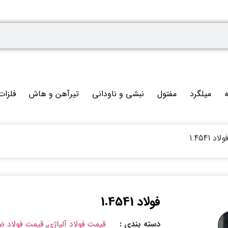
ه
میلگرد
مفتول
نبشی و ناودانی
تیرآهن و هاش
فلزات
اد 1.4541
فولاد 1.4541
دسته بندی :
قیمت فولاد آلیاژی
,
قیمت فولاد ض