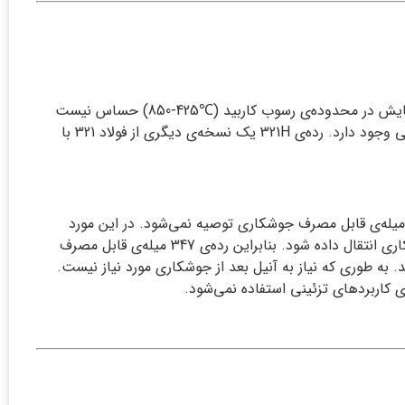
فولاد 1.4541 یک فولاد پایه آستنیتی 18/8 پایدار شده با افزودن تیتانیوم است. این رده به دلیل این که به خوردگی بین‌دانه‌ای بعد از گرمایش در محدوده‌ی رسوب کاربید (℃425-850) حساس نیست
استفاده می‌شود. فولاد 321 رده‌ای است برای کاربردهایی که دما تا حدود ℃900 بالا رفته و نیاز به استحکام بالا و مقاومت به خوردگی آبی وجود دارد. رده‌ی 321H یک نسخه‌ی دیگری از فولاد 321 با
به عنوان یک میله‌ی قابل مصرف جوشکاری توصیه نمی‌شود. در این مورد
رده‌ی 347 ترجیح داده می‌شود به طوری که اگرچه نایوبیوم کار پایدارسازی کاربید را انجام می‌دهد. اما می‌تواند از طریق یک قوس جوشکاری انتقال داده شود. بنابراین رده‌ی 347 میله‌ی قابل مصرف
ای جوشکاری و شکل‌پذیری عالی هستند. به طوری که نیاز به آنیل بعد از جوشکاری مورد نیاز نیست.
ی کاربردهای تزئینی استفاده نمی‌شود.