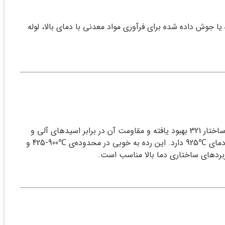
 یا جوش داده شده برای فرآوری مواد معدنی با دمای بالا، لوله
رفتار مقاومت در برابر خوردگی آلیاژ 321 مشابه 304 است با این تفاوت که مقاومت در برابر خوردگی مرزدانه‌ای به علت حضور تیتانیم در ساختار 321 بهبود یافته و مقاومت آن در برابر اسید‌های آلی و
غیرآلی فوق‌العاده است. این فولاد مقاومت به اکسیداسیون خوبی در سرویس‌دهی متناوب تا دمای ℃900 و در سرویس‌دهی پیوسته تا دمای ℃925 دارد. این رده به خوبی در محدوده‌ی ℃900-425 و