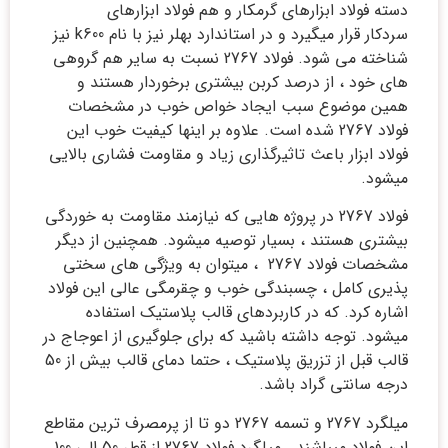
دسته فولاد ابزارهای گرمکار و هم فولاد ابزارهای
سردکار قرار میگیرد و در استاندارد بهلر نیز با نام k600 نیز
شناخته می شود. فولاد 2767 نسبت به سایر هم گروهی
های خود ، از درصد کربن بیشتری برخوردار هستند و
همین موضوع سبب ایجاد خواص خوب در مشخصات
فولاد 2767 شده است. علاوه بر اینها کیفیت خوب این
فولاد ابزار باعث تاثیرگذاری زیاد و مقاومت فشاری بالایی
میشود.
فولاد 2767 در پروژه هایی که نیازمند مقاومت به خوردگی
بیشتری هستند ، بسیار توصیه میشود. همچنین از دیگر
مشخصات فولاد 2767 ، میتوان به ویژگی های سختی
پذیری کامل ، چسبندگی خوب و چقرمگی عالی این فولاد
اشاره کرد. که در کاربردهای قالب پلاستیک استفاده
میشود. توجه داشته باشید که برای جلوگیری از اعوجاج در
قالب قبل از تزریق پلاستیک ، حتما دمای قالب بیش از 50
درجه سانتی گراد باشد.
میلگرد 2767 و تسمه 2767 دو تا از پرمصرف ترین مقاطع
این فولاد میباشند . میلگرد فولاد 2767 از قطر 50 الی 100