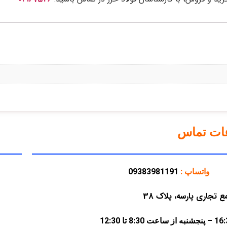
عات تماس
واتساپ :
09383981191