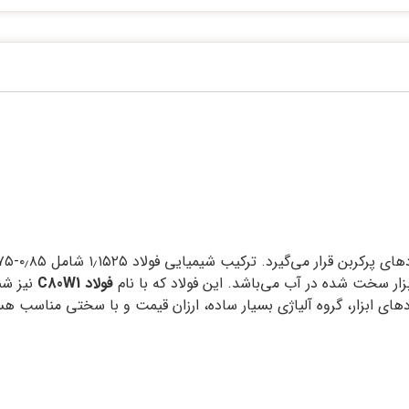
فولاد
C80W1
نیز شن
حرارت دادن و کوئنچ در آب سخت می‏‌شود. سری W فولادهای ابزار، گروه آلیاژی بسیار ساده، ارزان 