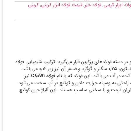
لاد ابزار کربنی
,
فولاد خزر
,
قیمت فولاد ابزار کربنی
,
کربنی
نی بوده و در دسته فولاد‏های پرکربن قرار می‌‏گیرد. ترکیب شیمیایی فولاد
۱٫۱۵۲۵ شامل ۰٫۸۵-۰٫۷۵ درصد کربن، ۰٫۲۵-۰٫۱ سیلیکون، ۰٫۲۵ منگنز و گوگرد و فسفر آن نیز زیر ۰٫۰۲ می‌‏باشد.
ده در آب می‌‏باشد. این فولاد که با نام
فولاد
C80W1
نیز
ه راحتی به وسیله حرارت دادن و کوئنچ در آب سخت می‏‌شود.
اده، ارزان قیمت و با سختی مناسب هستند. این آلیاژ حین کوئنچ