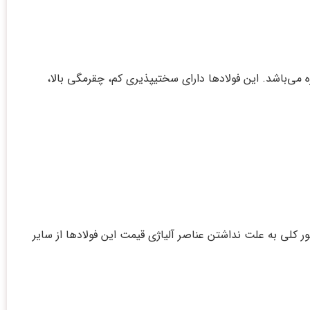
غیره می‌‏باشد. این فولادها دارای سختی‏پذیری کم، چقرمگی بالا،
یر است. نوسانات قیمت ارز و میزان عرضه و تقاضا بر نرخ فولاد ۱٫۱۵۲۵ اثرگذار است. به طور کلی به علت نداشتن عناصر آلیاژی قیمت این فولادها از سایر