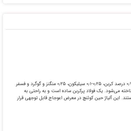
فولاد 1.1525 از دسته‌‏ی فولادهای ابزار کربنی بوده و در دسته فولاد‏های پرکربن قرار می‌‏گیرد. ترکیب شیمیایی فولاد ۱٫۱۵۲۵ شامل ۰٫۸۵-۰٫۷۵ درصد کربن، ۰٫۲۵-۰٫۱ سیلیکون، ۰٫۲۵ منگنز و گوگرد و فسفر
اخته می‏‌شود. یک فولاد پرکربن ساده است و به راحتی به
قیمت و با سختی مناسب هستند. این آلیاژ حین کوئنچ در معرض اعوجاج قابل توجهی قرار