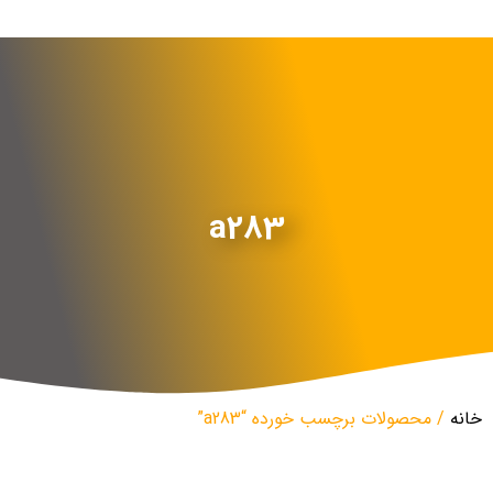
a283
خانه
/ محصولات برچسب خورده “a283”