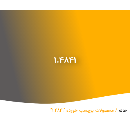
1.4841
خانه
/ محصولات برچسب خورده “1.4841”