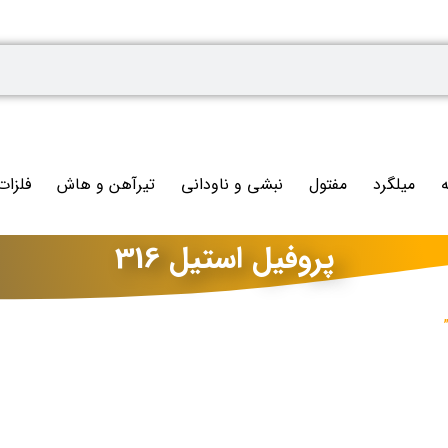
ه
میلگرد
مفتول
نبشی و ناودانی
تیرآهن و هاش
فلزات
پروفیل استیل 316