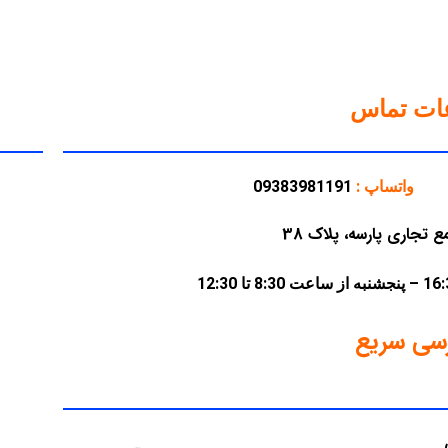
عات تماس
واتساپ :
09383981191
سی سریع