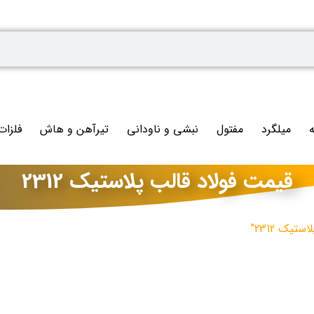
ه
میلگرد
مفتول
نبشی و ناودانی
تیرآهن و هاش
فلزات
قیمت فولاد قالب پلاستیک 2312
یک 2312”