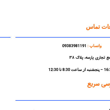
عات تماس
واتساپ :
09383981191
سی سریع