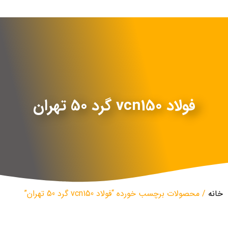
فولاد vcn150 گرد 50 تهران
خانه
/ محصولات برچسب خورده “فولاد vcn150 گرد 50 تهران”