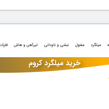
ه
میلگرد
مفتول
نبشی و ناودانی
تیرآهن و هاش
فلزات
خرید میلگرد کروم