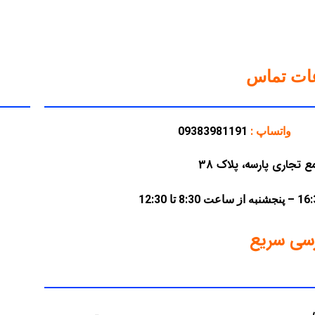
عات تماس
واتساپ :
09383981191
سی سریع