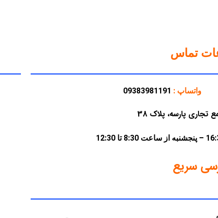
عات تماس
واتساپ :
09383981191
سی سریع