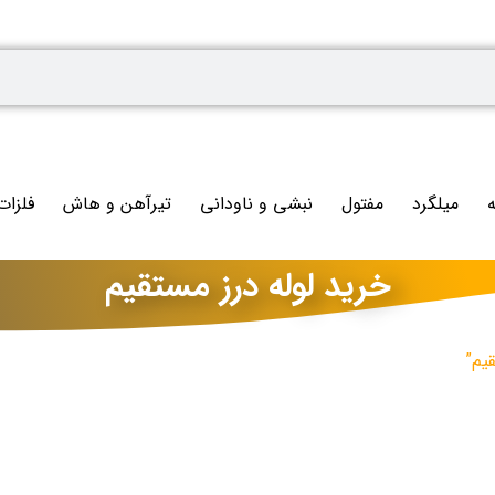
ه
میلگرد
مفتول
نبشی و ناودانی
تیرآهن و هاش
فلزات
خرید لوله درز مستقیم
یم”